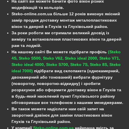
На сайті ви можете бачити фото вікон різних
модифікацій та кольорів.
Steko-online.com.ua більше 12 років виконує якісний
замір продаж доставку монтаж металопластикових
вікон та дверей в Глухів та Глухівський район.
За роки роботи ми отримали великий досвід із
виміру та встановлення пластикових вікон та дверей
рам та лоджій.
На нашому сайті Ви можете підібрати профіль
(Steko
4S, Steko S500, Steko V62, Steko ideal 2000, Steko V71,
Steko ideal 4000, Steko S700, Steko 7S, Steko 8S, Steko
ideal 7000)
підібрати вид склопакета (однокамерний,
двокамерний або тонований) вибрати фурнітуру
(поворотну, поворотно-відкидну) і зробити
розрахунок або оформити доставку вікон в Глухів та
в будь-який населений пункт Глухівського району
обговоривши все телефоном з нашими менеджерами.
Ви також можете надіслати нам свій запит на
зворотний дзвінок для заміни пластикових вікон
Глухів та Глухівський район.
У компанії
Steko-online.com.ua
найкраща якість за