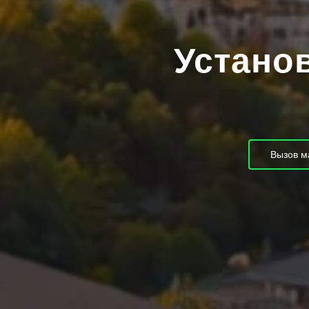
Установ
Вызов м