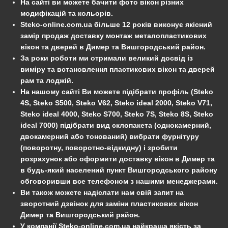
На сайті ви можете бачити фото вікон різних
модифікацій та кольорів.
Steko-online.com.ua більше 12 років виконує якісний
замір продаж доставку монтаж металопластикових
вікон та дверей в Димер та Вишгородський район.
За роки роботи ми отримали великий досвід із
виміру та встановлення пластикових вікон та дверей
рам та лоджій.
На нашому сайті Ви можете підібрати профіль (Steko
4S, Steko S500, Steko V62, Steko ideal 2000, Steko V71,
Steko ideal 4000, Steko S700, Steko 7S, Steko 8S, Steko
ideal 7000) підібрати вид склопакета (однокамерний,
двокамерний або тонований) вибрати фурнітуру
(поворотну, поворотно-відкидну) і зробити
розрахунок або оформити доставку вікон в Димер та
в будь-який населений пункт Вишгородського району
обговоривши все телефоном з нашими менеджерами.
Ви також можете надіслати нам свій запит на
зворотний дзвінок для заміни пластикових вікон
Димер та Вишгородський район.
У компанії Steko-online.com.ua найкраща якість за