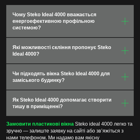
Чому Steko Ideal 4000 вважається
енергоефективною профільною
системою?
Які можливості скління пропонує Steko
Ideal 4000?
Чи підходять вікна Steko Ideal 4000 для
заміського будинку?
Як Steko Ideal 4000 допомагає створити
тишу в приміщенні?
Замовити пластикові вікна
Steko ideal 4000 легко та
зручно — залиште заявку на сайті або зв’яжіться з
нами телефоном. Ми надамо вам якісну