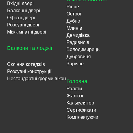
Вхідні двері
Рівне
Балконні двері
Острог
Офісні двері
Дубно
Розсувні двері
Млинів
Міжкімнатні двері
Демидівка
Радивилів
Балкони та лоджії
Володимирець
Дубровиця
Зарічне
Скління котеджів
Розсувні конструкції
Нестандартні форми вікон
Головна
Ролети
Жалюзі
Калькулятор
Сертификати
Комплектуючи