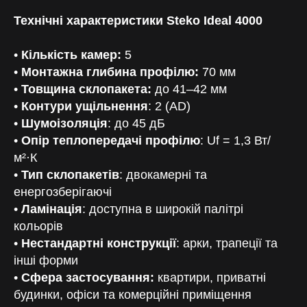
Технічні характеристики Steko Ideal 4000
•
Кількість камер:
5
•
Монтажна глибина профілю:
70 мм
•
Товщина склопакета:
до 41–42 мм
•
Контури ущільнення
: 2 (AD)
•
Шумоізоляція
: до 45 дБ
•
Опір теплопередачі профілю
: Uf = 1,3 Вт/
м²·К
•
Тип склопакетів
: двокамерні та
енергозберігаючі
•
Ламінація
: доступна в широкій палітрі
кольорів
•
Нестандартні конструкції
: арки, трапеції та
інші форми
•
Сфера застосування:
квартири, приватні
будинки, офіси та комерційні приміщення