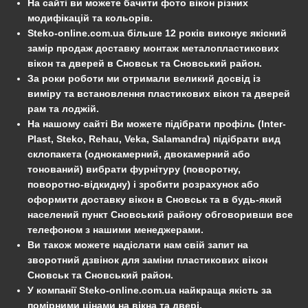
На сайті ви можете бачити фото вікон різних
модифікацій та кольорів.
Steko-online.com.ua більше 12 років виконує якісний
замір продаж доставку монтаж металопластикових
вікон та дверей в Сновськ та Сновський район.
За роки роботи ми отримали великий досвід із
виміру та встановлення пластикових вікон та дверей
рам та лоджій.
На нашому сайті Ви можете підібрати профіль (Inter-
Plast, Steko, Rehau, Veka, Salamandra) підібрати вид
склопакета (однокамерний, двокамерний або
тонований) вибрати фурнітуру (поворотну,
поворотно-відкидну) і зробити розрахунок або
оформити доставку вікон в Сновськ та в будь-який
населений пункт Сновський району обговоривши все
телефоном з нашими менеджерами.
Ви також можете надіслати нам свій запит на
зворотний дзвінок для заміни пластикових вікон
Сновськ та Сновський район.
У компанії Steko-online.com.ua найкраща якість за
помірними цінами на вікна та двері.