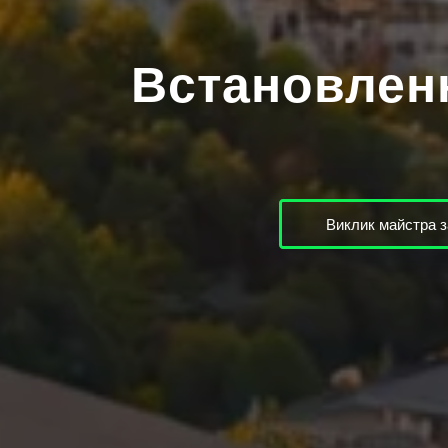
Встановленн
Виклик майстра з