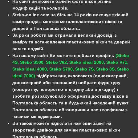
На сайті ви можете бачити фото вікон різних
модифікацій та кольорів.
Steko-online.com.ua більше 14 років виконує якісний
замір продаж монтаж металопластикових вікон та
дверей в Полтавська область.
За роки роботи ми отримали великий досвід із
виміру та встановлення пластикових вікон та дверей
рам та лоджій.
На нашому сайті Ви можете підібрати профіль
(Steko
4S, Steko S500, Steko V62, Steko ideal 2000, Steko V71,
Steko ideal 4000, Steko S700, Steko 7S, Steko 8S, Steko
ideal 7000)
підібрати вид склопакета (однокамерний,
двокамерний або тонований) вибрати фурнітуру
(поворотну, поворотно-відкидну або відкидну) і
зробити розрахунок або оформити доставку вікон в
Полтавська область та в будь-який населений пункт
Полтавська область обговоривши все телефоном з
нашими менеджерами.
Ви також можете надіслати нам свій запит на
зворотний дзвінок для заміни пластикових вікон
Полтавська область.