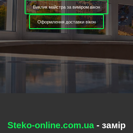
Виклик майстра за виміром вікон
Оформлення доставки вікон
Steko-online.com.ua
- замір