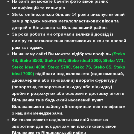
На сайті ви можете бачити фото вікон різних
модифікацій та кольорів.
Steko-online.com.ua більше 14 років виконує якісний
замір продаж монтаж металопластикових вікон та
дверей в Вільшанка та Вільшанський район.
За роки роботи ми отримали великий досвід із
виміру та встановлення пластикових вікон та дверей
рам та лоджій.
На нашому сайті Ви можете підібрати профіль
(Steko
4S, Steko S500, Steko V62, Steko ideal 2000, Steko V71,
Steko ideal 4000, Steko S700, Steko 7S, Steko 8S, Steko
ideal 7000)
підібрати вид склопакета (однокамерний,
двокамерний або тонований) вибрати фурнітуру
(поворотну, поворотно-відкидну або відкидну) і
зробити розрахунок або оформити доставку вікон в
Вільшанка та в будь-який населений пункт
Вільшанського району обговоривши все телефоном
з нашими менеджерами.
Ви також можете надіслати нам свій запит на
зворотний дзвінок для заміни пластикових вікон
Вільшанка та Вільшанський район.