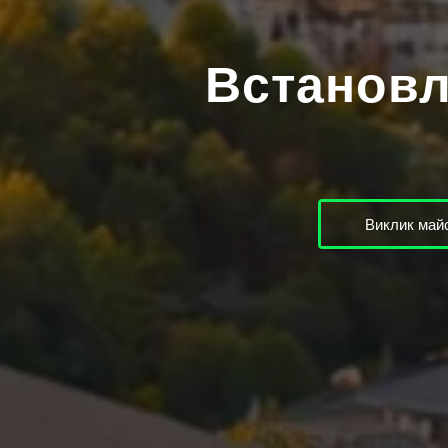
Встановл
Виклик майс