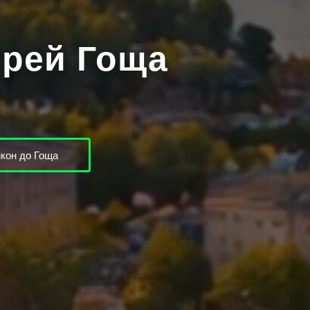
ерей Гоща
кон до Гоща