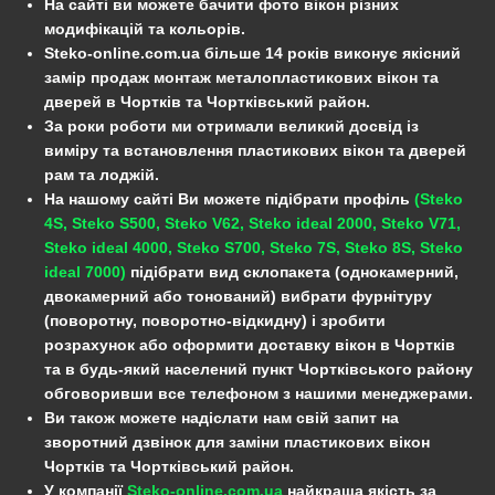
На сайті ви можете бачити фото вікон різних
модифікацій та кольорів.
Steko-online.com.ua більше 14 років виконує якісний
замір продаж монтаж металопластикових вікон та
дверей в Чортків та Чортківський район.
За роки роботи ми отримали великий досвід із
виміру та встановлення пластикових вікон та дверей
рам та лоджій.
На нашому сайті Ви можете підібрати профіль
(Steko
4S, Steko S500, Steko V62, Steko ideal 2000, Steko V71,
Steko ideal 4000, Steko S700, Steko 7S, Steko 8S, Steko
ideal 7000)
підібрати вид склопакета (однокамерний,
двокамерний або тонований) вибрати фурнітуру
(поворотну, поворотно-відкидну) і зробити
розрахунок або оформити доставку вікон в Чортків
та в будь-який населений пункт Чортківського району
обговоривши все телефоном з нашими менеджерами.
Ви також можете надіслати нам свій запит на
зворотний дзвінок для заміни пластикових вікон
Чортків та Чортківський район.
У компанії
Steko-online.com.ua
найкраща якість за