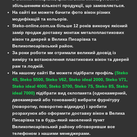
збільшенням кількості продукції, що замовляється.
На сайті ви можете бачити фото вікон різних
модифікацій та кольорів.
Steko-online.com.ua більше 12 років виконує якісний
замір продаж доставку монтаж металопластикових
вікон та дверей в Велика Писарівка та
Великописарівський район.
За роки роботи ми отримали великий досвід із
виміру та встановлення пластикових вікон та дверей
рам та лоджій.
На нашому сайті Ви можете підібрати профіль
(Steko
4S, Steko S500, Steko V62, Steko ideal 2000, Steko V71,
Steko ideal 4000, Steko S700, Steko 7S, Steko 8S, Steko
ideal 7000)
підібрати вид склопакета (однокамерний,
двокамерний або тонований) вибрати фурнітуру
(поворотну, поворотно-відкидну) і зробити
розрахунок або оформити доставку вікон в Велика
Писарівка та в будь-який населений пункт
Великописарівський району обговоривши все
телефоном з нашими менеджерами.