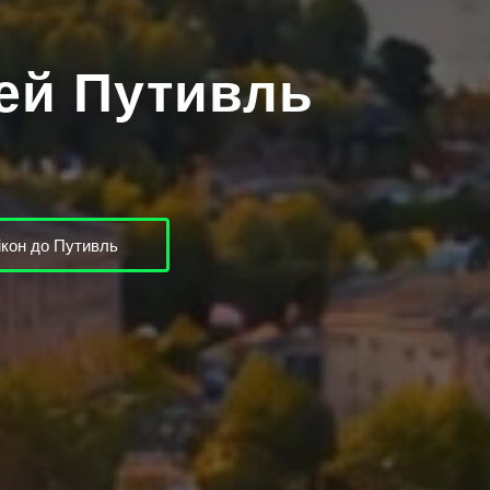
рей Путивль
кон до Путивль