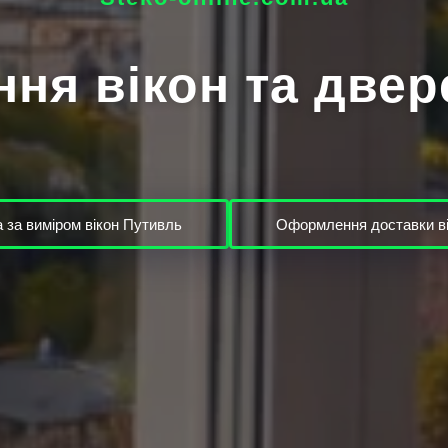
ня вікон та две
 за виміром вікон Путивль
Оформлення доставки ві