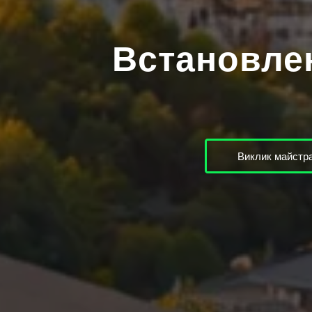
Встановлен
Виклик майстра