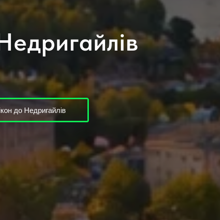
 Недригайлів
кон до Недригайлів