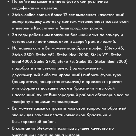
На сайте вы можете видеть фото окон различных
модификаций и цветов.
Steko-online.com.ua более 12 лет выполняет качественный
замер продажу доставку монтаж металлопластиковых окон
и дверей в Красятичи и Вышгородский район.
За годы работы мы получили большой опыт по замеру и
установке пластиковых окон и дверей рам и лоджий.
На нашем сайте Вы можете подобрать профил (Steko 4S,
Steko S500, Steko V62, Steko ideal 2000, Steko V71, Steko
ideal 4000, Steko S700, Steko 7S, Steko 8S, Steko ideal 7000)
подобрать вид стеклопакета ( однокамерный,
двухкамерный либо тонированный) выбрать фурнитуру
(поворотную, поворотнооткидную) и произвести расчет
или оформить доставку окон в Красятичи и в любой
населенный пункт Вышгородский района обговорив все по
телефону с нашими менеджерами.
Вы можете также отправить нам свой запрос на обратный
звонок для замены пластиковых окон Красятичи и
Вышгородский район.
В компании Steko-online.com.ua
лучшее качество по
умеренным ценам на окна и двери.