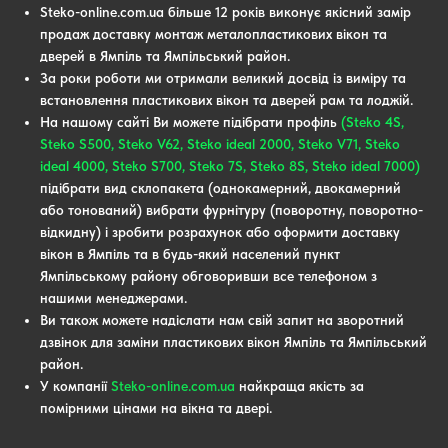
Steko-online.com.ua більше 12 років виконує якісний замір
продаж доставку монтаж металопластикових вікон та
дверей в Ямпіль та Ямпільський район.
За роки роботи ми отримали великий досвід із виміру та
встановлення пластикових вікон та дверей рам та лоджій.
На нашому сайті Ви можете підібрати профіль
(Steko 4S,
Steko S500, Steko V62, Steko ideal 2000, Steko V71, Steko
ideal 4000, Steko S700, Steko 7S, Steko 8S, Steko ideal 7000)
підібрати вид склопакета (однокамерний, двокамерний
або тонований) вибрати фурнітуру (поворотну, поворотно-
відкидну) і зробити розрахунок або оформити доставку
вікон в Ямпіль та в будь-який населений пункт
Ямпільському району обговоривши все телефоном з
нашими менеджерами.
Ви також можете надіслати нам свій запит на зворотний
дзвінок для заміни пластикових вікон Ямпіль та Ямпільський
район.
У компанії
Steko-online.com.ua
найкраща якість за
помірними цінами на вікна та двері.