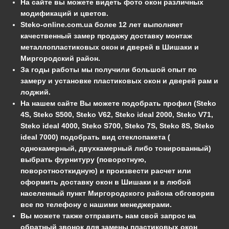
На сайте вы можете видеть фото окон различных
модификаций и цветов.
Steko-online.com.ua более 12 лет выполняет
качественный замер продажу доставку монтаж
металлопластиковых окон и дверей в Шишаки и
Миргородский район.
За годы работы мы получили большой опыт по
замеру и установке пластиковых окон и дверей рам и
лоджий.
На нашем сайте Вы можете подобрать профил (Steko
4S, Steko S500, Steko V62, Steko ideal 2000, Steko V71,
Steko ideal 4000, Steko S700, Steko 7S, Steko 8S, Steko
ideal 7000) подобрать вид стеклопакета (
однокамерный, двухкамерный либо тонированный)
выбрать фурнитуру (поворотную,
поворотнооткидную) и произвести расчет или
оформить доставку окон в Шишаки и в любой
населенный пункт Миргородского района обговорив
все по телефону с нашими менеджерами.
Вы можете также отправить нам свой запрос на
обратный звонок для замены пластиковых окон