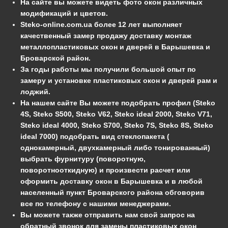
На сайте вы можете видеть фото окон различных
модификаций и цветов.
Steko-online.com.ua более 12 лет выполняет
качественный замер продажу доставку монтаж
металлопластиковых окон и дверей в Барышевка и
Броварской район.
За годы работы мы получили большой опыт по
замеру и установке пластиковых окон и дверей рам и
лоджий.
На нашем сайте Вы можете подобрать профил (Steko
4S, Steko S500, Steko V62, Steko ideal 2000, Steko V71,
Steko ideal 4000, Steko S700, Steko 7S, Steko 8S, Steko
ideal 7000) подобрать вид стеклопакета (
однокамерный, двухкамерный либо тонированный)
выбрать фурнитуру (поворотную,
поворотнооткидную) и произвести расчет или
оформить доставку окон в Барышевка и в любой
населенный пункт Броварского района обговорив
все по телефону с нашими менеджерами.
Вы можете также отправить нам свой запрос на
обратный звонок для замены пластиковых окон