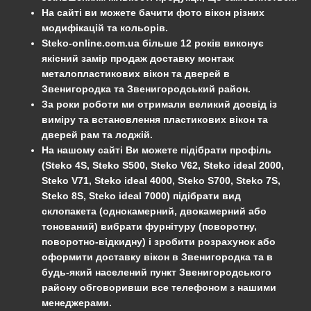
На сайті ви можете бачити фото вікон різних
модифікацій та кольорів.
Steko-online.com.ua більше 12 років виконує
якісний замір продаж доставку монтаж
металопластикових вікон та дверей в
Звенигородка
та
Звенигородський
район
.
За роки роботи ми отримали великий досвід із
виміру та встановлення пластикових вікон та
дверей рам та лоджій.
На нашому сайті Ви можете підібрати профіль
(Steko 4S, Steko S500, Steko V62, Steko ideal 2000,
Steko V71, Steko ideal 4000, Steko S700, Steko 7S,
Steko 8S, Steko ideal 7000) підібрати вид
склопакета (однокамерний, двокамерний або
тонований) вибрати фурнітуру (поворотну,
поворотно-відкидну) і зробити розрахунок або
оформити доставку вікон в Звенигородка та в
будь-який населений пункт Звенигородського
району обговоривши все телефоном з нашими
менеджерами.