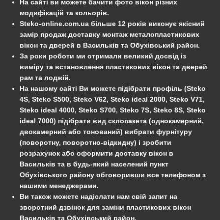
На сайті ви можете бачити фото вікон різних
модифікацій та кольорів.
Steko-online.com.ua більше 12 років виконує якісний
замір продаж доставку монтаж металопластикових
вікон та дверей в Васильків та Обухівський район.
За роки роботи ми отримали великий досвід із
виміру та встановлення пластикових вікон та дверей
рам та лоджій.
На нашому сайті Ви можете підібрати профіль (Steko
4S, Steko S500, Steko V62, Steko ideal 2000, Steko V71,
Steko ideal 4000, Steko S700, Steko 7S, Steko 8S, Steko
ideal 7000) підібрати вид склопакета (однокамерний,
двокамерний або тонований) вибрати фурнітуру
(поворотну, поворотно-відкидну) і зробити
розрахунок або оформити доставку вікон в
Васильків та в будь-який населений пункт
Обухівського району обговоривши все телефоном з
нашими менеджерами.
Ви також можете надіслати нам свій запит на
зворотний дзвінок для заміни пластикових вікон
Васильків та Обухівський район.