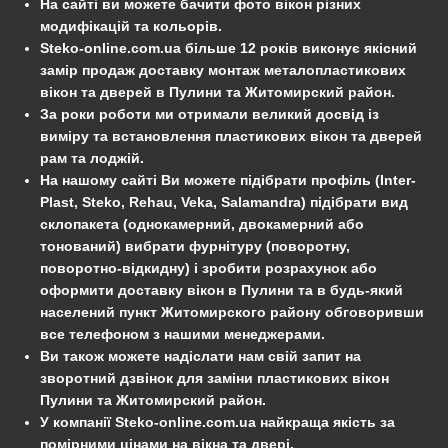
На сайті ви можете бачити фото вікон різних
модифікацій та кольорів.
Steko-online.com.ua більше 12 років виконує якісний
замір продаж доставку монтаж металопластикових
вікон та дверей в Пулини та Житомирский район.
За роки роботи ми отримали великий досвід із
виміру та встановлення пластикових вікон та дверей
рам та лоджій.
На нашому сайті Ви можете підібрати профіль (Inter-
Plast, Steko, Rehau, Veka, Salamandra) підібрати вид
склопакета (однокамерний, двокамерний або
тонований) вибрати фурнітуру (поворотну,
поворотно-відкидну) і зробити розрахунок або
оформити доставку вікон в Пулини та в будь-який
населений пункт Житомирского району обговоривши
все телефоном з нашими менеджерами.
Ви також можете надіслати нам свій запит на
зворотний дзвінок для заміни пластикових вікон
Пулини та Житомирский район.
У компанії Steko-online.com.ua найкраща якість за
помірними цінами на вікна та двері.