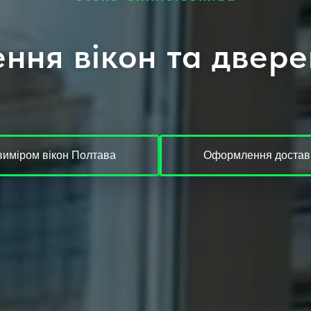
ння вікон та двер
виміром вікон Полтава
Оформлення доставк