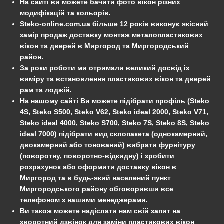
На сайті ви можете бачити фото вікон різних
модифікацій та кольорів.
Steko-online.com.ua більше 12 років виконує якісний
замір продаж доставку монтаж металопластикових
вікон та дверей в Миргород та Миргородський
район.
За роки роботи ми отримали великий досвід із
виміру та встановлення пластикових вікон та дверей
рам та лоджій.
На нашому сайті Ви можете підібрати профіль (Steko
4S, Steko S500, Steko V62, Steko ideal 2000, Steko V71,
Steko ideal 4000, Steko S700, Steko 7S, Steko 8S, Steko
ideal 7000) підібрати вид склопакета (однокамерний,
двокамерний або тонований) вибрати фурнітуру
(поворотну, поворотно-відкидну) і зробити
розрахунок або оформити доставку вікон в
Миргород та в будь-який населений пункт
Миргородського району обговоривши все
телефоном з нашими менеджерами.
Ви також можете надіслати нам свій запит на
зворотний дзвінок для заміни пластикових вікон