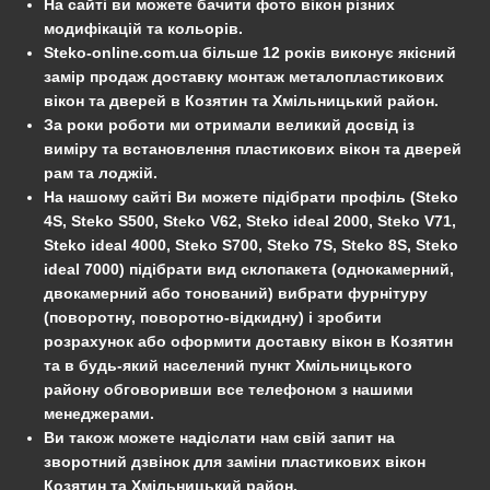
На сайті ви можете бачити фото вікон різних
модифікацій та кольорів.
Steko-online.com.ua більше 12 років виконує якісний
замір продаж доставку монтаж металопластикових
вікон та дверей в Козятин та Хмільницький район.
За роки роботи ми отримали великий досвід із
виміру та встановлення пластикових вікон та дверей
рам та лоджій.
На нашому сайті Ви можете підібрати профіль (Steko
4S, Steko S500, Steko V62, Steko ideal 2000, Steko V71,
Steko ideal 4000, Steko S700, Steko 7S, Steko 8S, Steko
ideal 7000) підібрати вид склопакета (однокамерний,
двокамерний або тонований) вибрати фурнітуру
(поворотну, поворотно-відкидну) і зробити
розрахунок або оформити доставку вікон в Козятин
та в будь-який населений пункт Хмільницького
району обговоривши все телефоном з нашими
менеджерами.
Ви також можете надіслати нам свій запит на
зворотний дзвінок для заміни пластикових вікон
Козятин та Хмільницький район.