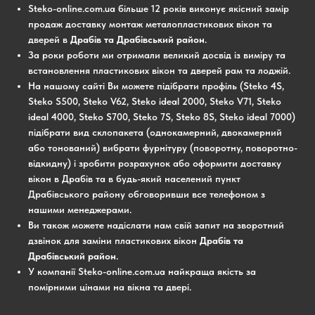
Steko-online.com.ua більше 12 років виконує якісний замір
продаж доставку монтаж металопластикових вікон та
дверей в
Драбів та Драбівський район
.
За роки роботи ми отримали великий досвід із виміру та
встановлення пластикових вікон та дверей рам та лоджій.
На нашому сайті Ви можете підібрати профіль (Steko 4S,
Steko S500, Steko V62, Steko ideal 2000, Steko V71, Steko
ideal 4000, Steko S700, Steko 7S, Steko 8S, Steko ideal 7000)
підібрати вид склопакета (однокамерний, двокамерний
або тонований) вибрати фурнітуру (поворотну, поворотно-
відкидну) і зробити розрахунок або оформити доставку
вікон в Драбів та в будь-який населений пункт
Драбівського району обговоривши все телефоном з
нашими менеджерами.
Ви також можете надіслати нам свій запит на зворотний
дзвінок для заміни пластикових вікон
Драбів та
Драбівський район
.
У компанії Steko-online.com.ua найкраща якість за
помірними цінами на вікна та двері.