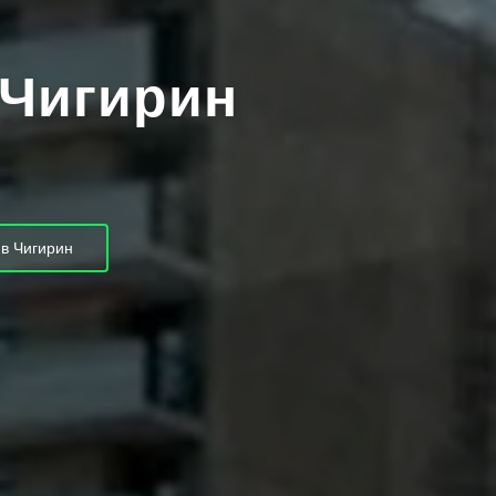
 Чигирин
в Чигирин