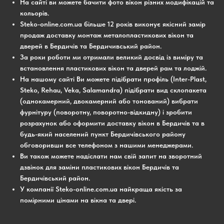
На сайті ви можете бачити фото вікон різних модифікацій та
кольорів.
Steko-online.com.ua більше 12 років виконує якісний замір
продаж доставку монтаж металопластикових вікон та
дверей в Бердичів та Бердичивський район.
За роки роботи ми отримали великий досвід із виміру та
встановлення пластикових вікон та дверей рам та лоджій.
На нашому сайті Ви можете підібрати профіль (Inter-Plast,
Steko, Rehau, Veka, Salamandra) підібрати вид склопакета
(однокамерний, двокамерний або тонований) вибрати
фурнітуру (поворотну, поворотно-відкидну) і зробити
розрахунок або оформити доставку вікон в Бердичів та в
будь-який населений пункт Бердичівського району
обговоривши все телефоном з нашими менеджерами.
Ви також можете надіслати нам свій запит на зворотний
дзвінок для заміни пластикових вікон Бердичів та
Бердичівський район.
У компанії Steko-online.com.ua найкраща якість за
помірними цінами на вікна та двері.