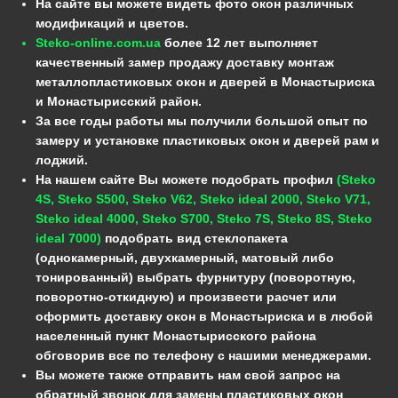
На сайте вы можете видеть фото окон различных
модификаций и цветов.
Steko-online.com.ua
более 12 лет выполняет
качественный замер продажу доставку монтаж
металлопластиковых окон и дверей в Монастыриска
и Монастырисский район.
За все годы работы мы получили большой опыт по
замеру и установке пластиковых окон и дверей рам и
лоджий.
На нашем сайте Вы можете подобрать профил
(Steko
4S, Steko S500, Steko V62, Steko ideal 2000, Steko V71,
Steko ideal 4000, Steko S700, Steko 7S, Steko 8S, Steko
ideal 7000)
подобрать вид стеклопакета
(однокамерный, двухкамерный, матовый либо
тонированный) выбрать фурнитуру (поворотную,
поворотно-откидную) и произвести расчет или
оформить доставку окон в Монастыриска и в любой
населенный пункт Монастырисского района
обговорив все по телефону с нашими менеджерами.
Вы можете также отправить нам свой запрос на
обратный звонок для замены пластиковых окон