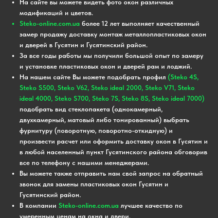
На сайте вы можете видеть фото окон различных
модификаций и цветов.
Steko-online.com.ua
более 12 лет выполняет качественный
замер продажу доставку монтаж металлопластиковых окон
и дверей в Гусятин и Гусятинский район.
За все годы работы мы получили большой опыт по замеру
и установке пластиковых окон и дверей рам и лоджий.
На нашем сайте Вы можете подобрать профил
(Steko 4S,
Steko S500, Steko V62, Steko ideal 2000, Steko V71, Steko
ideal 4000, Steko S700, Steko 7S, Steko 8S, Steko ideal 7000)
подобрать вид стеклопакета (однокамерный,
двухкамерный, матовый либо тонированный) выбрать
фурнитуру (поворотную, поворотно-откидную) и
произвести расчет или оформить доставку окон в Гусятин и
в любой населенный пункт Гусятинского района обговорив
все по телефону с нашими менеджерами.
Вы можете также отправить нам свой запрос на обратный
звонок для замены пластиковых окон Гусятин и
Гусятинский район.
В компании
Steko-online.com.ua
лучшее качество по
умеренным ценам на окна и двери.