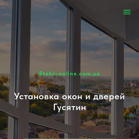
Steko-online.com.ua
Установка окон и дверей
Гусятин