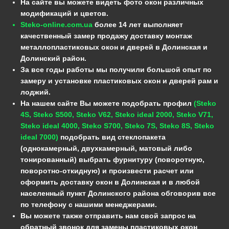
На сайте вы можете видеть фото окон различных
модификаций и цветов.
Steko-online.com.ua
более 14 лет выполняет
качественный замер продажу доставку монтаж
металлопластиковых окон и дверей в Долинская и
Долинский район.
За все годы работы мы получили большой опыт по
замеру и установке пластиковых окон и дверей рам и
лоджий.
На нашем сайте Вы можете подобрать профил
(Steko
4S, Steko S500, Steko V62, Steko ideal 2000, Steko V71,
Steko ideal 4000, Steko S700, Steko 7S, Steko 8S, Steko
ideal 7000)
подобрать вид стеклопакета
(однокамерный, двухкамерный, матовый либо
тонированный) выбрать фурнитуру (поворотную,
поворотно-откидную) и произвести расчет или
оформить доставку окон в Долинская и в любой
населенный пункт Долинского района обговорив все
по телефону с нашими менеджерами.
Вы можете также отправить нам свой запрос на
обратный звонок для замены пластиковых окон