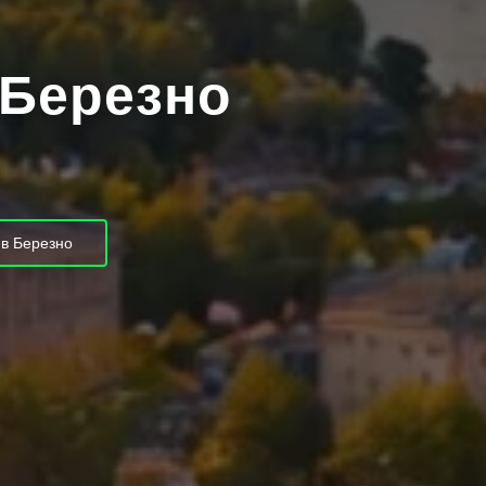
 Березно
в Березно