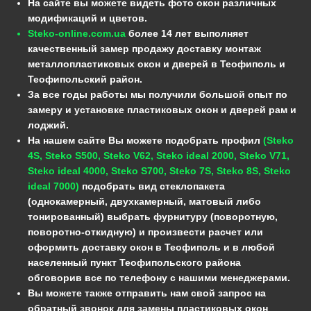
На сайте вы можете видеть фото окон различных
модификаций и цветов.
Steko-online.com.ua
более 14 лет выполняет
качественный замер продажу доставку монтаж
металлопластиковых окон и дверей в Теофиполь и
Теофипольский район.
За все годы работы мы получили большой опыт по
замеру и установке пластиковых окон и дверей рам и
лоджий.
На нашем сайте Вы можете подобрать профил
(Steko
4S, Steko S500, Steko V62, Steko ideal 2000, Steko V71,
Steko ideal 4000, Steko S700, Steko 7S, Steko 8S, Steko
ideal 7000)
подобрать вид стеклопакета
(однокамерный, двухкамерный, матовый либо
тонированный) выбрать фурнитуру (поворотную,
поворотно-откидную) и произвести расчет или
оформить доставку окон в Теофиполь и в любой
населенный пункт Теофипольского района
обговорив все по телефону с нашими менеджерами.
Вы можете также отправить нам свой запрос на
обратный звонок для замены пластиковых окон