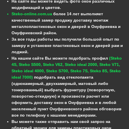
На сайте вы можете видеть фото окон различных
модификаций и цветов.
Steko-online.com.ua
более 14 лет выполняет
качественный замер продажу доставку монтаж
металлопластиковых окон и дверей в Онуфриевка и
Онуфриевский район.
За все годы работы мы получили большой опыт по
замеру и установке пластиковых окон и дверей рам и
лоджий.
На нашем сайте Вы можете подобрать профил
(Steko
4S, Steko S500, Steko V62, Steko ideal 2000, Steko V71,
Steko ideal 4000, Steko S700, Steko 7S, Steko 8S, Steko
ideal 7000)
подобрать вид стеклопакета
(однокамерный, двухкамерный, матовый либо
тонированный) выбрать фурнитуру (поворотную,
поворотно-откидную) и произвести расчет или
оформить доставку окон в Онуфриевка и в любой
населенный пункт Онуфриевского района обговорив
все по телефону с нашими менеджерами.
Вы можете также отправить нам свой запрос на
обратный звонок для замены пластиковых окон